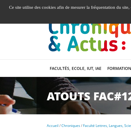
Gestion de vos préférences liées aux cookies
Ce site utilise des cookies afin de mesurer la fréquentation du site
FACULTÉS, ECOLE, IUT, IAE
FORMATION
ATOUTS FAC#1
Accueil
Chroniques
Faculté Lettres, Langues, Sc