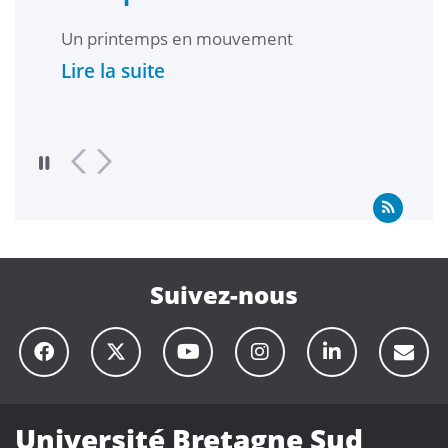
Un printemps en mouvement
Inte
l’UB
Lire la suite
gest
Lire
Suivez-nous
Université Bretagne Sud