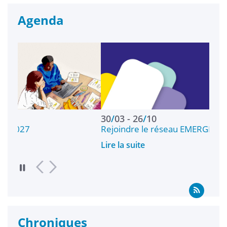
Agenda
30
/
03
26
/
10
1
Rejoindre le réseau EMERGE d’associations étu…
W
Lire la suite
L
Chroniques