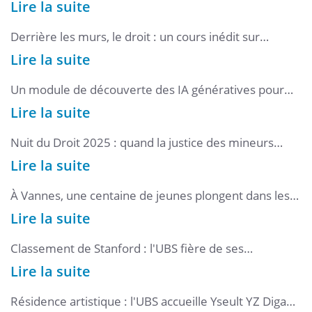
Lire la suite
Derrière les murs, le droit : un cours inédit sur
l’enfermement
Lire la suite
Un module de découverte des IA génératives pour
les étudiants
Lire la suite
Nuit du Droit 2025 : quand la justice des mineurs
entre en scène
Lire la suite
À Vannes, une centaine de jeunes plongent dans les
coulisses du Parlement européen
Lire la suite
Classement de Stanford : l'UBS fière de ses
enseignants-chercheurs !
Lire la suite
Résidence artistique : l'UBS accueille Yseult YZ Digan