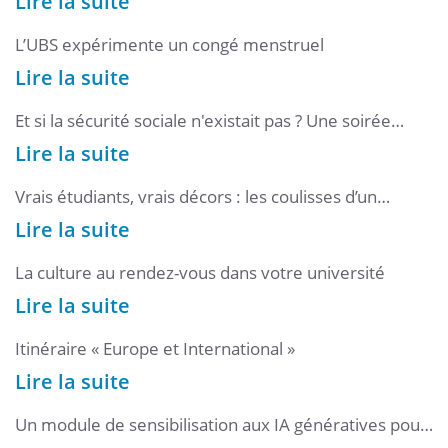
Lire la suite
L’UBS expérimente un congé menstruel
Lire la suite
Et si la sécurité sociale n'existait pas ? Une soirée
ludique, historique et prospective pour le mois de
Lire la suite
l’ESS 2025 et les 80 ans de la Sécurité sociale
Vrais étudiants, vrais décors : les coulisses d’un
shooting 100 % humain
Lire la suite
La culture au rendez-vous dans votre université
Lire la suite
Itinéraire « Europe et International »
Lire la suite
Un module de sensibilisation aux IA génératives pour
les doctorants