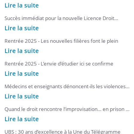
et La Compagnie Le Pôle
Lire la suite
Succès immédiat pour la nouvelle Licence Droit
parcours Science Politique
Lire la suite
Rentrée 2025 - Les nouvelles filières font le plein
Lire la suite
Rentrée 2025 - L’envie d’étudier ici se confirme
Lire la suite
Médecins et enseignants dénoncent-ils les violences
sur mineurs, comme l’exige la loi ?
Lire la suite
Quand le droit rencontre l’improvisation… en prison :
une expérience humaine et pédagogique hors du
Lire la suite
commun
UBS : 30 ans d’excellence à la Une du Télégramme