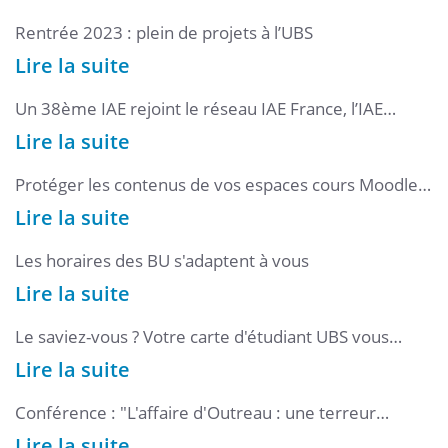
Rentrée 2023 : plein de projets à l’UBS
Lire la suite
Un 38ème IAE rejoint le réseau IAE France, l’IAE
Bretagne Sud
Lire la suite
Protéger les contenus de vos espaces cours Moodle
avec une clé d'inscription
Lire la suite
Les horaires des BU s'adaptent à vous
Lire la suite
Le saviez-vous ? Votre carte d'étudiant UBS vous
permet de vous inscrire gratuitement dans les
Lire la suite
médiathèques partenaires
Conférence : "L'affaire d'Outreau : une terreur
judiciaire !"
Lire la suite