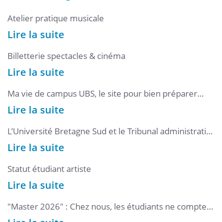
Atelier pratique musicale
Lire la suite
Billetterie spectacles & cinéma
Lire la suite
Ma vie de campus UBS, le site pour bien préparer
votre rentrée
Lire la suite
L’Université Bretagne Sud et le Tribunal administratif
de Rennes ont officialisé un partenariat stratégique
Lire la suite
en droit public
Statut étudiant artiste
Lire la suite
"Master 2026" : Chez nous, les étudiants ne comptent
pas pour du beurre !