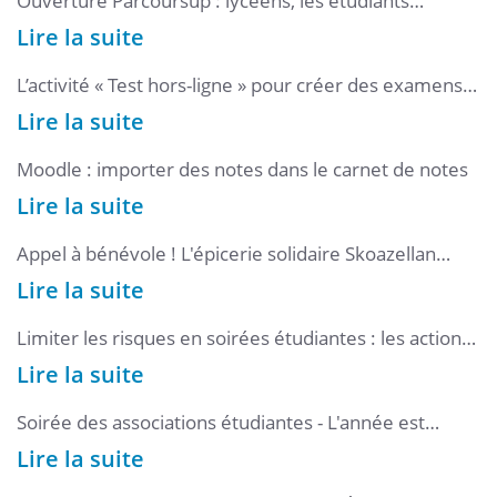
Ouverture Parcoursup : lycéens, les étudiants
ambassadeurs de l'UBS sont à vos côtés
Lire la suite
L’activité « Test hors-ligne » pour créer des examens
papiers avec correction automatique depuis Moodle
Lire la suite
Moodle : importer des notes dans le carnet de notes
Lire la suite
Appel à bénévole ! L'épicerie solidaire Skoazellan
vous attend !
Lire la suite
Limiter les risques en soirées étudiantes : les actions
menées à l’UBS
Lire la suite
Soirée des associations étudiantes - L'année est
lançée
Lire la suite