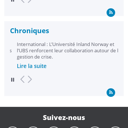
Chroniques
International : L’Université Inland Norway et
L’UB
ers
l’UBS renforcent leur collaboration autour de la
Chyp
gestion de crise.
Lire
Lire la suite
Suivez-nous