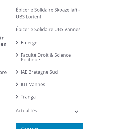
Épicerie Solidaire Skoazellañ -
UBS Lorient
Épicerie Solidaire UBS Vannes
ir
Emerge
 en
Faculté Droit & Science
Politique
opre
IAE Bretagne Sud
IUT Vannes
Tranga
Actualités
n