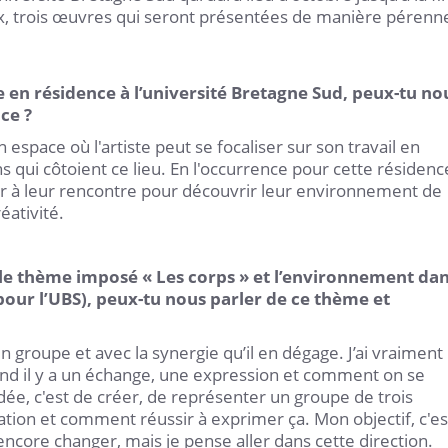
eux, trois œuvres qui seront présentées de manière pérenn
ée en résidence à l’université Bretagne Sud, peux-tu no
ce ?
espace où l'artiste peut se focaliser sur son travail en
s qui côtoient ce lieu. En l'occurrence pour cette résidenc
ller à leur rencontre pour découvrir leur environnement de
éativité.
r le thème imposé « Les corps » et l’environnement da
l pour l’UBS), peux-tu nous parler de ce thème et
un groupe et avec la synergie qu’il en dégage. J’ai vraiment
uand il y a un échange, une expression et comment on se
idée, c'est de créer, de représenter un groupe de trois
tion et comment réussir à exprimer ça. Mon objectif, c'es
t encore changer, mais je pense aller dans cette direction.