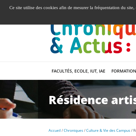
Gestion de vos préférences liées aux cookies
Ce site utilise des cookies afin de mesurer la fréquentation du site
FACULTÉS, ECOLE, IUT, IAE
FORMATION
Résidence arti
Accueil
Chroniques
Culture & Vie des Campus
R