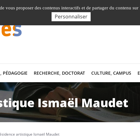
Nos Facultés, Instituts, Ecole
, de vous proposer des contenus interactifs et de partager du contenu sur
Personnaliser
, PÉDAGOGIE
RECHERCHE, DOCTORAT
CULTURE, CAMPUS
stique Ismaël Maudet
ésidence artistique Ismaël Maudet