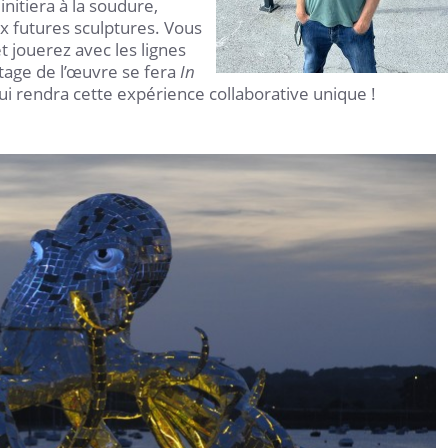
nitiera à la soudure,
x futures sculptures. Vous
t jouerez avec les lignes
tage de l’œuvre se fera
In
ui rendra cette expérience collaborative unique !