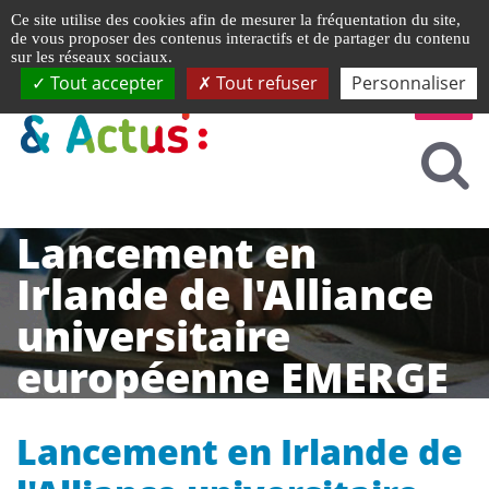
Gestion de vos préférences liées aux cookies
Ce site utilise des cookies afin de mesurer la fréquentation du site,
de vous proposer des contenus interactifs et de partager du contenu
sur les réseaux sociaux.
Tout accepter
Tout refuser
Personnaliser
Lancement en
Irlande de l'Alliance
universitaire
européenne EMERGE
Lancement en Irlande de