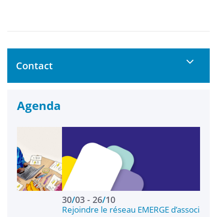
Contact
Agenda
30
/
03
26
/
10
17
/
Rejoindre le réseau EMERGE d’associations étu…
Wel