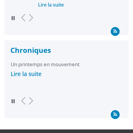
Lire la suite
Lire 
Chroniques
Un printemps en mouvement
Inte
l’UB
Lire la suite
gest
Lire