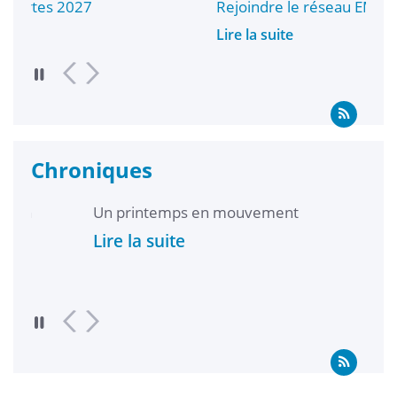
Rejoindre le réseau EMERGE d’associati
Lire la suite
Chroniques
Un printemps en mouvement
Int
l’U
Lire la suite
ges
Lir