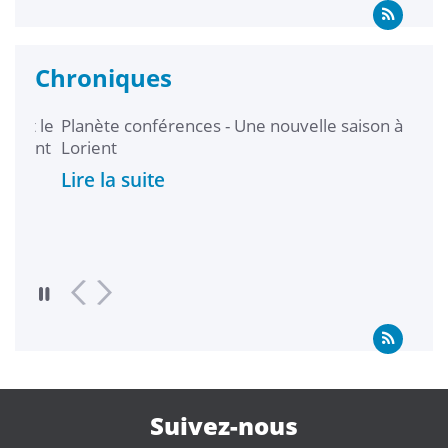
Chroniques
t le
Planète conférences - Une nouvelle saison à
Les 
ment
Lorient
Lire
Lire la suite
Suivez-nous