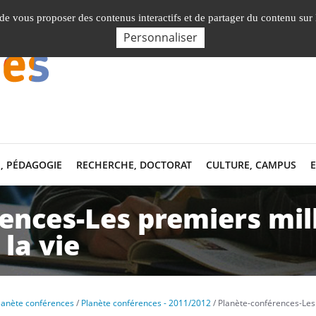
Nos Facultés, Instituts, Ecole
, de vous proposer des contenus interactifs et de partager du contenu sur
Personnaliser
, PÉDAGOGIE
RECHERCHE, DOCTORAT
CULTURE, CAMPUS
ences-Les premiers mil
 la vie
lanète conférences
Planète conférences - 2011/2012
Planète-conférences-Les 