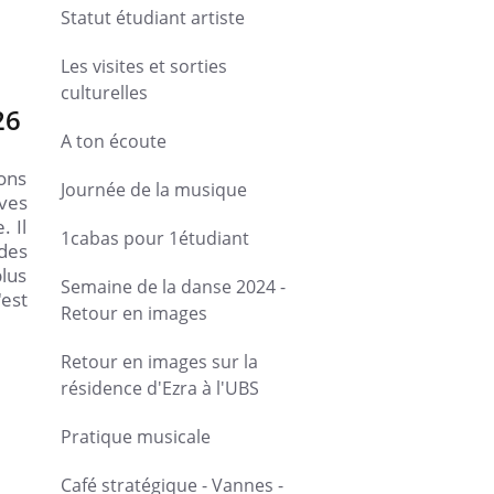
Statut étudiant artiste
Les visites et sorties
culturelles
26
A ton écoute
ions
Journée de la musique
ves
. Il
1cabas pour 1étudiant
 des
lus
Semaine de la danse 2024 -
'est
Retour en images
Retour en images sur la
résidence d'Ezra à l'UBS
Pratique musicale
Café stratégique - Vannes -