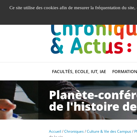
Gestion de vos préférences liées aux cookies
Ce site utilise des cookies afin de mesurer la fréquentation du site
FACULTÉS, ECOLE, IUT, IAE
FORMATION
Planète-confér
de l'histoire de
Accueil
Chroniques
Culture & Vie des Campus
P
de la vie