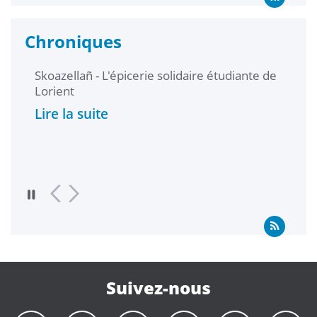
Chroniques
Skoazellañ - L'épicerie solidaire étudiante de
L'ép
Lorient
Lire
Lire la suite
Suivez-nous