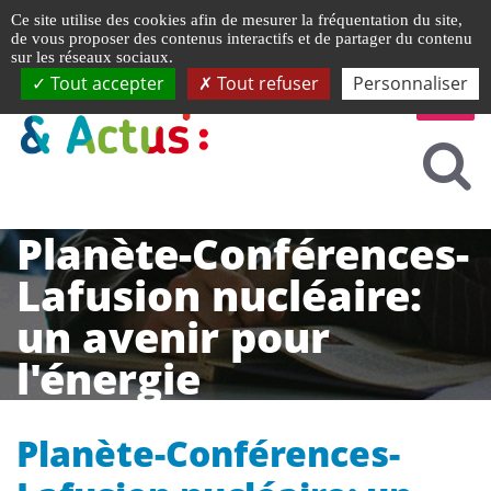
Gestion de vos préférences liées aux cookies
Ce site utilise des cookies afin de mesurer la fréquentation du site,
de vous proposer des contenus interactifs et de partager du contenu
sur les réseaux sociaux.
Tout accepter
Tout refuser
Personnaliser
Planète-Conférences-
Lafusion nucléaire:
un avenir pour
l'énergie
Planète-Conférences-