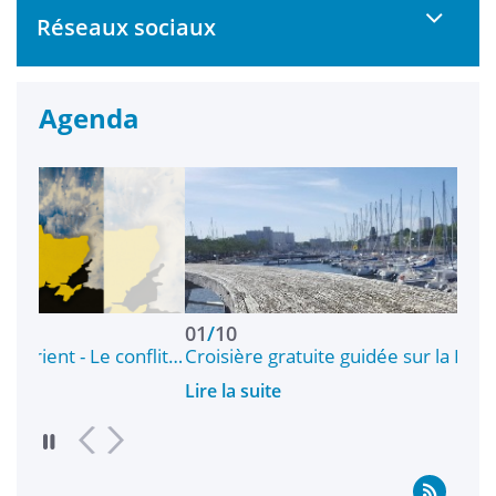
Réseaux sociaux
Agenda
01
/
10
01
onflit…
Croisière gratuite guidée sur la Rade de Lorient
Cr
Lire la suite
Lir