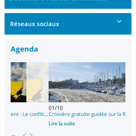
Réseaux sociaux
Agenda
01
/
10
01
/
nflit…
Croisière gratuite guidée sur la Rade de Lorient
Cro
Lire la suite
Lire