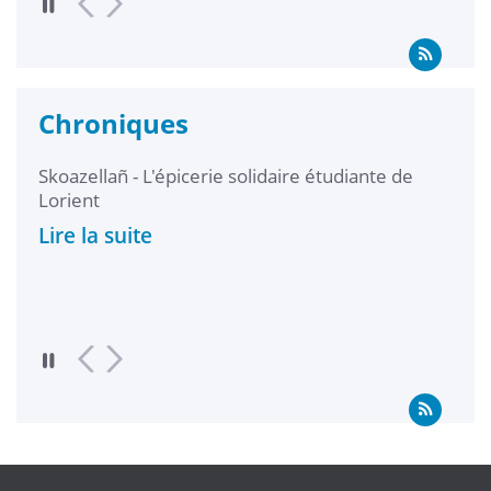
Chroniques
Skoazellañ - L'épicerie solidaire étudiante de
L'ép
Lorient
Lire
Lire la suite