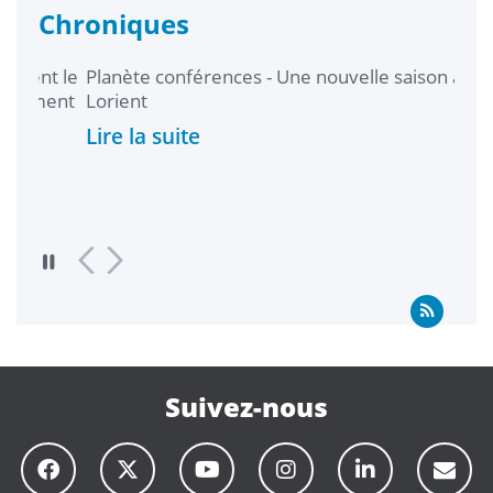
Chroniques
t le
Planète conférences - Une nouvelle saison à
Les 
ment
Lorient
Lire
Lire la suite
Suivez-nous