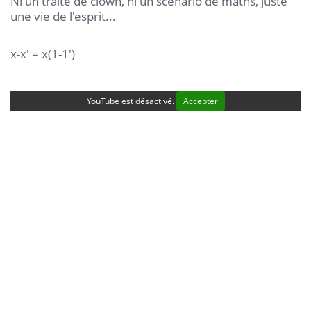
Ni un traité de clown, ni un scénario de maths, juste
une vie de l'esprit...
x-x' = x(1-1')
YouTube est désactivé.
Accepter