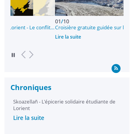
01
/
10
0
conflit…
Croisière gratuite guidée sur la Rade de Lorient
C
Lire la suite
Li
Chroniques
Skoazellañ - L'épicerie solidaire étudiante de
L'ép
Lorient
Lire
Lire la suite