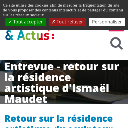
Gestion de vos préférences liées aux cookies
Ce site utilise des cookies afin de mesurer la fréquentation du site,
de vous proposer des contenus interactifs et de partager du contenu
sur les réseaux sociaux.
Tout accepter
Tout refuser
Personnaliser
Entrevue - retour sur
la résidence
artistique d'Ismaël
Maudet
Retour sur la résidence