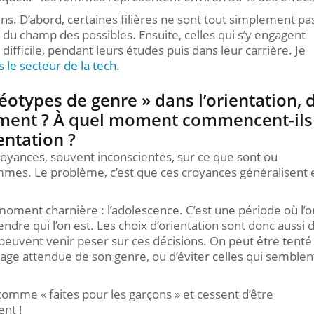
ins. D’abord, certaines filières ne sont tout simplement pa
nt du champ des possibles. Ensuite, celles qui s’y engagent
 difficile, pendant leurs études puis dans leur carrière. Je
le secteur de la tech
.
éotypes de genre » dans l’orientation, 
ement ? À quel moment commencent-ils
entation ?
oyances, souvent inconscientes, sur ce que sont ou
mmes. Le problème, c’est que ces croyances généralisent 
n moment charnière : l’adolescence. C’est une période où l’o
ndre qui l’on est. Les choix d’orientation sont donc aussi 
s peuvent venir peser sur ces décisions. On peut être tenté
mage attendue de son genre, ou d’éviter celles qui semblen
 comme « faites pour les garçons » et cessent d’être
ent !