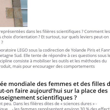
s-représentées dans les filières scientifiques ? Comment les
choix d'orientation ? Et surtout, sur quels leviers peut-on
 ?
oratoire LEGO sous la codirection de Yolande Piris et Fan
retagne Sud. Elle tente de répondre à ces questions sous l
cipline consiste à mobiliser les outils et les méthodes du
roduit, mais pour encourager des comportements
rnée mondiale des femmes et des filles 
t-on faire aujourd’hui sur la place des
’enseignement scientifiques ?
 peu. Dans les filières dites de « sciences dures » -
ique… - les femmes représentent environ 30 % des effecti