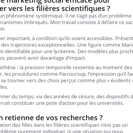
er vers les filières scientifiques ?
t un phénomène systémique. Il ne s’agit pas d’un problème
canismes imbriqués. Mon travail consiste à défaire ce sa
ir.
er important, à condition qu’ils soient accessibles. Présen
 des trajectoires exceptionnelles. Une figure comme Mari
ent identifiable pour une lycéenne. Des modèles plus proch
es, peuvent avoir davantage d’impact.
pothèse : la pression temporelle ressentie au moment des
ier, les procédures comme Parcoursup, l’impression qu’il fa
t se tourner vers des choix perçus comme plus « évidents 
les.
nner du temps, via des années de césure, des dispositifs 
rait constituer une piste d’action pour les universités.
n retienne de vos recherches ?
ion des filles dans les filières scientifiques n’est pas un
roblème purement individuel, ni une situation qui nous