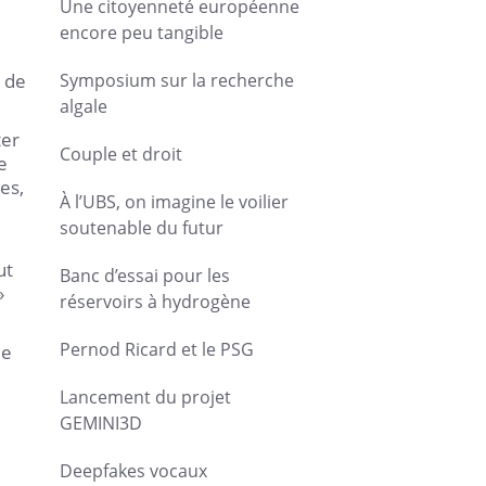
Une citoyenneté européenne
encore peu tangible
c de
Symposium sur la recherche
algale
ter
Couple et droit
e
es,
À l’UBS, on imagine le voilier
soutenable du futur
ut
Banc d’essai pour les
»
réservoirs à hydrogène
Pernod Ricard et le PSG
de
Lancement du projet
GEMINI3D
Deepfakes vocaux