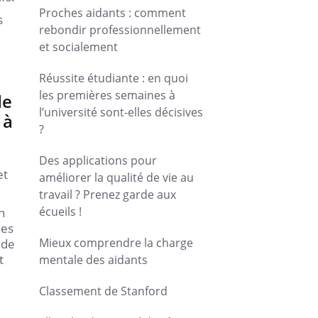
Proches aidants : comment
s
rebondir professionnellement
et socialement
Réussite étudiante : en quoi
les premières semaines à
de
l’université sont-elles décisives
 à
?
Des applications pour
et
améliorer la qualité de vie au
travail ? Prenez garde aux
écueils !
n
des
Mieux comprendre la charge
 de
t
mentale des aidants
Classement de Stanford