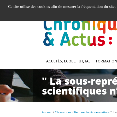
Gestion de vos préférences liées aux cookies
Ce site utilise des cookies afin de mesurer la fréquentation du site
FACULTÉS, ECOLE, IUT, IAE
FORMATION
" La sous-repré
scientifiques n
Accueil
Chroniques
Recherche & innovation
" La