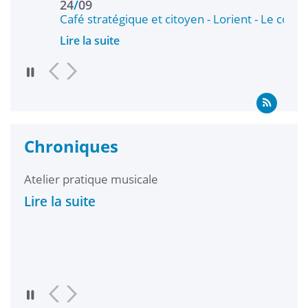
24
/
09
01
/
Café stratégique et citoyen - Lorient - Le conflit…
Croi
Lire la suite
Lire 
Chroniques
t le
Atelier pratique musicale
Bill
ment
Lire la suite
Lire