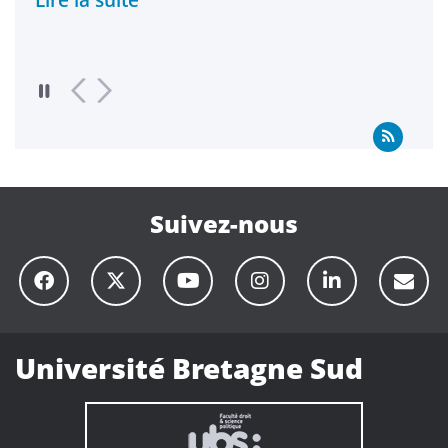
Lire
Suivez-nous
Université Bretagne Sud