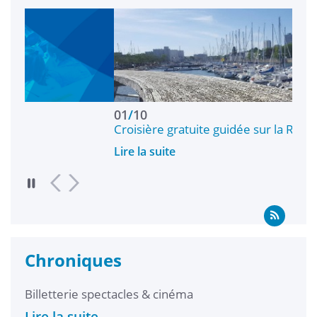
01
/
10
01
/
Croisière gratuite guidée sur la Rade de Lorient
Croi
Lire la suite
Lire 
Chroniques
Billetterie spectacles & cinéma
Ma v
prép
Lire la suite