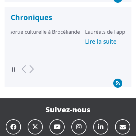
Chroniques
nde
Lauréats de l'appel à projets l'Agitateur saison 5
Coup
Lire la suite
Lire
Suivez-nous