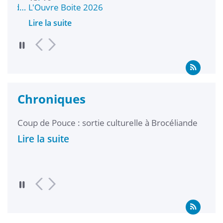
ond…
L'Ouvre Boite 2026
Wel
Lire la suite
Lire 
Chroniques
Coup de Pouce : sortie culturelle à Brocéliande
Laur
Lire la suite
Lire