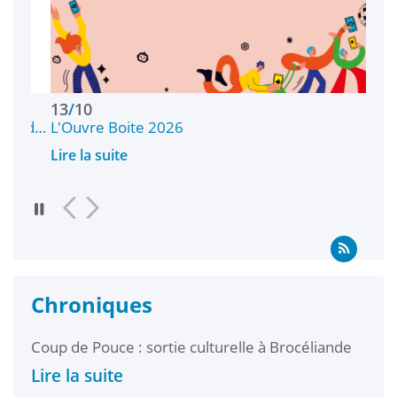
13
/
10
17
/
ond…
L'Ouvre Boite 2026
Wel
Lire la suite
Lire 
Chroniques
Coup de Pouce : sortie culturelle à Brocéliande
Laur
Lire la suite
Lire