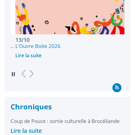
13
/
10
17
/
ond…
L'Ouvre Boite 2026
Wel
Lire la suite
Lire 
Chroniques
uce : sortie culturelle à Brocéliande
Lauréats de l'appel 
uite
Lire la suite