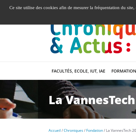
Gestion de vos préférences liées aux cookies
Ce site utilise des cookies afin de mesurer la fréquentation du site
FACULTÉS, ECOLE, IUT, IAE
FORMATION
La VannesTech
Accueil
Chroniques
Fondation
La VannesTech 2