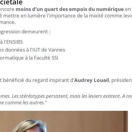
ciétale
 encore
moins d'un quart des empois du numérique
en
té mettre en lumière l'importance de la mixité comme levi
ormance.
rogression demeurent :
à l'ENSIBS
es données à l'IUT de Vannes
rmatique à la Faculté SSI
nt bénéficié du regard inspirant d'
Audrey Louail
, présiden
. Les stéréotypes persistent, mais les leviers existent. A n
e comme les autres."