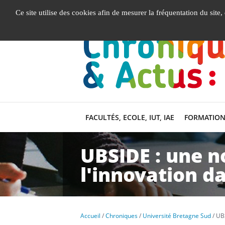
Gestion de vos préférences liées aux cookies
Ce site utilise des cookies afin de mesurer la fréquentation du site
FACULTÉS, ECOLE, IUT, IAE
FORMATION
UBSIDE : une n
l'innovation da
Accueil
Chroniques
Université Bretagne Sud
UBS