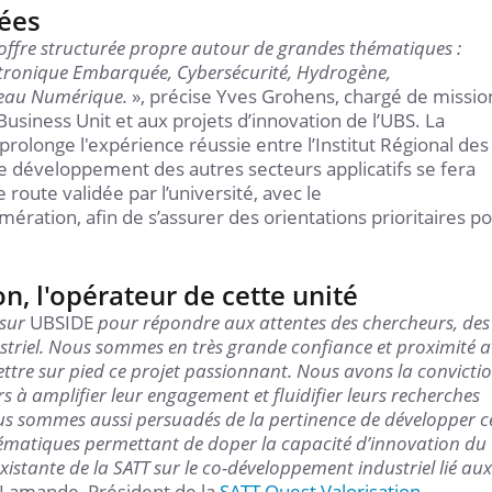
iées
ffre structurée propre autour de grandes thématiques :
ctronique Embarquée, Cybersécurité, Hydrogène,
meau Numérique.
», précise Yves Grohens, chargé de missio
usiness Unit et aux projets d’innovation de l’UBS. La
prolonge l'expérience réussie entre l’Institut Régional des
e développement des autres secteurs applicatifs se fera
route validée par l’université, avec le
ration, afin de s’assurer des orientations prioritaires p
n, l'opérateur de cette unité
 sur
UBSIDE
pour répondre aux attentes des chercheurs, des
ustriel. Nous sommes en très grande confiance et proximité 
mettre sur pied ce projet passionnant. Nous avons la convicti
s à amplifier leur engagement et fluidifier leurs recherches
ous sommes aussi persuadés de la pertinence de développer c
hématiques permettant de doper la capacité d’innovation du
existante de la SATT sur le co-développement industriel lié aux
 Lamande, Président de la
SATT Ouest Valorisation.