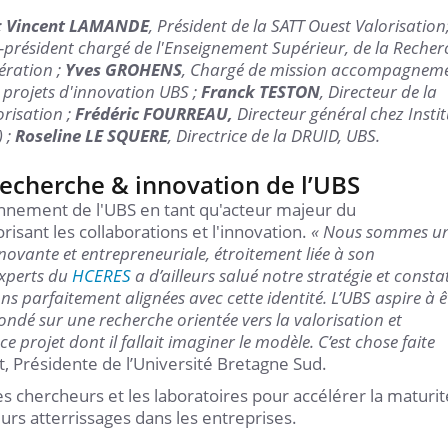
;
Vincent LAMANDE
, Président de la SATT Ouest Valorisation
président chargé de l'Enseignement Supérieur, de la Recher
ération ;
Yves GROHENS
, Chargé de mission accompagnem
x projets d'innovation UBS ;
Franck TESTON
, Directeur de la
risation ;
Frédéric FOURREAU,
Directeur général chez Instit
 ;
Roseline LE SQUERE
, Directrice de la DRUID, UBS.
 recherche & innovation de l’UBS
ionnement de l'UBS en tant qu'acteur majeur du
ant les collaborations et l'innovation.
« Nous sommes u
novante et entrepreneuriale, étroitement liée à son
experts du
HCERES
a d’ailleurs salué notre stratégie et consta
ns parfaitement alignées avec cette identité. L’UBS aspire à ê
ndé sur une recherche orientée vers la valorisation et
e projet dont il fallait imaginer le modèle. C’est chose faite
, Présidente de l’Université Bretagne Sud.
es chercheurs et les laboratoires pour accélérer la maturit
eurs atterrissages dans les entreprises.