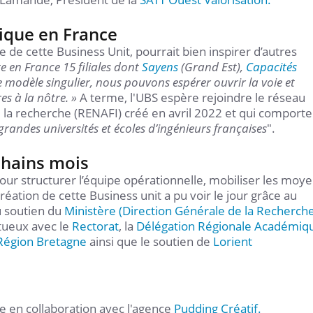
ique en France
e de cette Business Unit, pourrait bien inspirer d’autres
te en France 15 filiales dont
Sayens
(Grand Est),
Capacités
 modèle singulier,
nous pouvons espérer ouvrir la voie et
res à la nôtre. »
A terme, l'UBS espère rejoindre le réseau
de la recherche (RENAFI) créé en avril 2022 et qui comporte
randes universités et écoles d’ingénieurs françaises
".
chains mois
pour structurer l’équipe opérationnelle, mobiliser les moye
création de cette Business unit a pu voir le jour grâce au
au soutien du
Ministère (Direction Générale de la Recherche
tueux avec le
Rectorat
, la
Délégation Régionale Académiq
Région Bretagne
ainsi que le soutien de
Lorient
e en collaboration avec l'agence
Pudding Créatif.