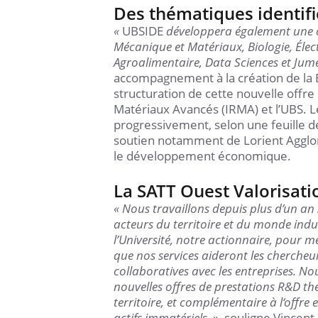
Des thématiques identif
«
UBSIDE
développera également une o
Mécanique et Matériaux, Biologie, Éle
Agroalimentaire, Data Sciences et Ju
accompagnement à la création de la B
structuration de cette nouvelle offre 
Matériaux Avancés (IRMA) et l’UBS. L
progressivement, selon une feuille de 
soutien notamment de Lorient Agglomé
le développement économique.
La SATT Ouest Valorisatio
« Nous travaillons depuis plus d’un an
acteurs du territoire et du monde ind
l’Université, notre actionnaire, pour 
que nos services aideront les chercheur
collaboratives avec les entreprises. N
nouvelles offres de prestations R&D t
territoire, et complémentaire à l‘offre 
actifs immatériels.
», souligne Vincent