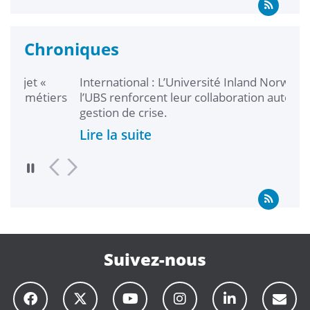
Chroniques
International : L’Université Inland Norway et
L’
iers
l’UBS renforcent leur collaboration autour de la
Ch
gestion de crise.
Li
Lire la suite
Suivez-nous