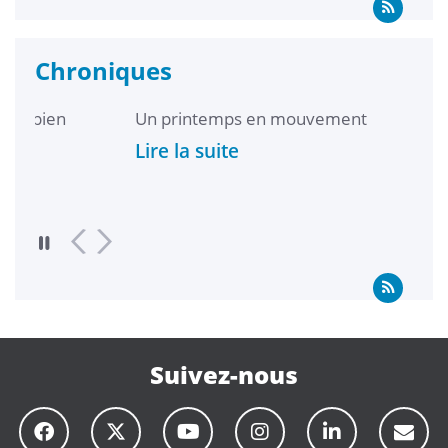
Chroniques
Un printemps en mouvement
I
l
Lire la suite
g
L
Suivez-nous