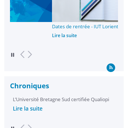
Dates de rentrée - IUT Lorient & Pontivy
3
J
Lire la suite
Li
Chroniques
L’Université Bretagne Sud certifiée Qualiopi
Lire la suite